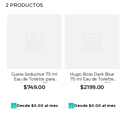
2
PRODUCTOS
8
.
audifonos
9
.
stars
10
.
mochila
Guess Seductive 75 ml
Hugo Boss Dark Blue
Eau de Toilette para
75 ml Eau de Toilette
Caballero 671
para Caballero 532
$
749
.
00
$
2199
.
00
Desde
$0.00
al mes
Desde
$0.00
al mes