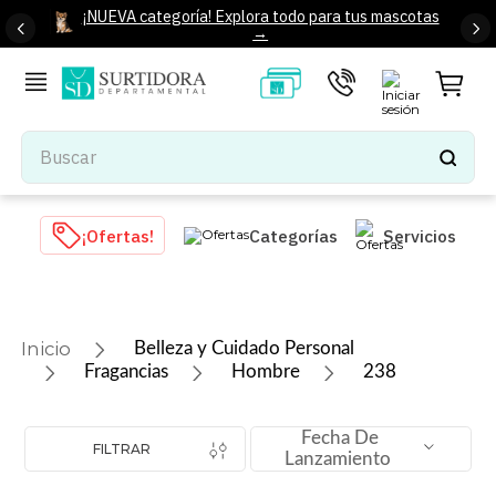
¡NUEVA categoría! Explora todo para tus mascotas
→
Buscar
TÉRMINOS MÁS BUSCADOS
¡Ofertas!
Categorías
Servicios
1
.
tenis mujer
2
.
tenis hombre
3
.
mochilas
Belleza y Cuidado Personal
4
.
iphone
Fragancias
Hombre
238
5
.
tenis
Fecha De
6
.
colchones
FILTRAR
Lanzamiento
7
.
bocinas