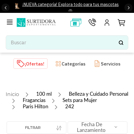
¡NUEVA categoría! Explora todo para tus mascotas
→
Buscar
TÉRMINOS MÁS BUSCADOS
¡Ofertas!
Categorías
Servicios
1
.
tenis mujer
2
.
tenis hombre
3
.
mochilas
100 ml
Belleza y Cuidado Personal
4
.
iphone
Fragancias
Sets para Mujer
Paris Hilton
242
5
.
tenis
6
.
colchones
Fecha De
FILTRAR
7
.
bocinas
Lanzamiento