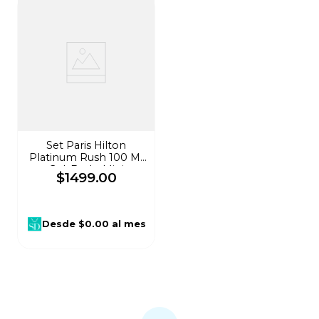
Set Paris Hilton
Platinum Rush 100 Ml
Gel, Body, Mini
$
1499
.
00
Perfume Para Mujer
5793
Desde
$0.00
al mes