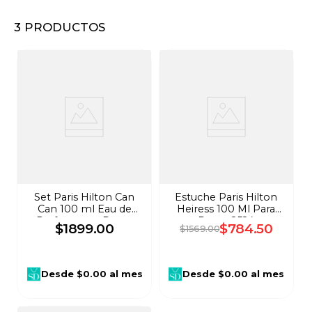
8
.
audifonos
3
PRODUCTOS
9
.
stars
10
.
refrigerador
Set Paris Hilton Can
Estuche Paris Hilton
Can 100 ml Eau de
Heiress 100 Ml Para
Parfum para Dama
Dama 2524
$
1899
.
00
$
784
.
50
$
1569
.
00
2419
Desde
$0.00
al mes
Desde
$0.00
al mes