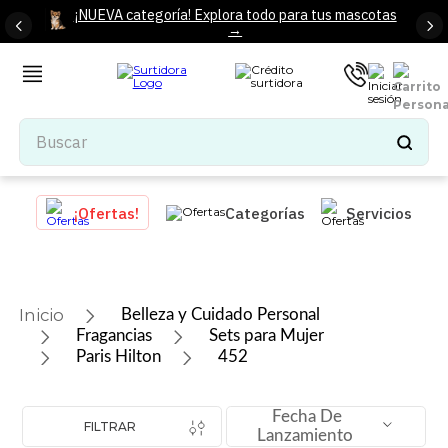
¡NUEVA categoría! Explora todo para tus mascotas
→
Buscar
TÉRMINOS MÁS BUSCADOS
¡Ofertas!
Categorías
Servicios
1
.
tenis mujer
2
.
tenis hombre
3
.
mochilas
Belleza y Cuidado Personal
4
.
iphone
Fragancias
Sets para Mujer
Paris Hilton
452
5
.
tenis
6
.
colchones
Fecha De
FILTRAR
7
.
bocinas
Lanzamiento