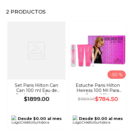
8
.
audifonos
2
PRODUCTOS
9
.
mochila
10
.
lavadoras
-
50 %
Set Paris Hilton Can
Estuche Paris Hilton
Can 100 ml Eau de
Heiress 100 Ml Para
Parfum para Dama
Dama 2524
$
1899
.
00
$
784
.
50
$
1569
.
00
2419
Desde
$0.00
al mes
Desde
$0.00
al mes