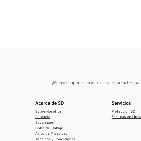
10
.
refrigerador
¡Recibe cupones con ofertas especiales para
Acerca de SD
Servicios
Sobre Nosotros
Proteccion SD
Contacto
Facturas en Líne
Sucursales
Bolsa de Trabajo
Aviso de Privacidad
Términos y Condiciones