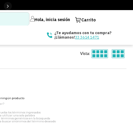
Hola, inicia sesión
Carrito
¿Te ayudamos con tu compra?
33 3614 1471
¡Llámanos!
Vista:
ó ningún producto
er?
ueba los términos ingresados
a utilizar una sola palabra
a términos genéricos en la búsqueda
a buscar sinónimos del término deseado