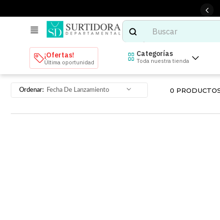
Buscar
TÉRMINOS MÁS BUSCADOS
Categorías
¡Ofertas!
Toda nuestra tienda
Última oportunidad
1
.
tenis mujer
2
.
tenis hombre
0
PRODUCTO
Fecha De Lanzamiento
3
.
mochilas
4
.
iphone
5
.
tenis
6
.
colchones
7
.
bocinas
8
.
audifonos
9
.
stars