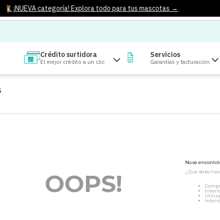
¡NUEVA categoría! Explora todo para tus mascotas →
Crédito surtidora
Servicios
El mejor crédito a un clic
Garantías y facturación
S
No se encontr
¿Qué debo hac
OOPS!
Compr
Intent
Utiliz
Intent